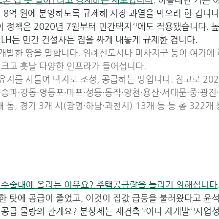
 8억 원에 분양하도록 규제해 시장 과열을 막으려 한 겁니다
이 정책은 2020년 7월부터 민간택지²⁾에도 적용됐습니다. 
LH든 민간 건설사든 집을 싸게 내놓게 규제한 겁니다.
 개발한 땅을 말합니다. 위례신도시나 미사지구 등이 여기에 
 크고 훗날 다양한 인프라가 들어섭니다.
사유지를 사들여 택지로 조성, 공급하는 땅입니다. 참고로 202
초·송파·강동·영등포·마포·성동·동작·양천·용산·서대문·중·광진
개 동, 경기 3개 시(광명·하남·과천시) 13개 동 등 총 322
 수술대에 올리는 이유요? 주택공급량을 늘리기 위해섭니다
 탓에 공급이 줄었고, 이것이 집값 급등을 불러왔다고 윤석
공급 물량의 관계요? 분상제는 재건축¹⁾이나 재개발²⁾사업성