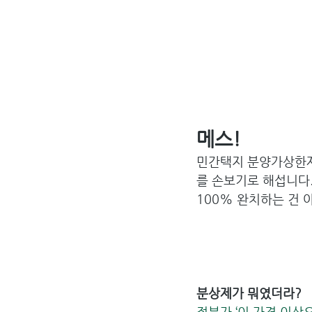
메스!
민간택지 분양가상한제,
를 손보기로 해섭니다
100% 완치하는 건 아
분상제가 뭐였더라?
정부가 ‘이 가격 이상