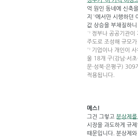
억 원인 동네에 신축을
지¹⁾에서만 시행하던 
값 상승을 부채질하니 
¹⁾ 정부나 공공기관이
주도로 조성해 규모가
²⁾ 기업이나 개인이 
울 18개 구(강남·서
문·성북·은평구) 309
적용됩니다.
메스!
그건 그렇고 
분상제를
시장을 과도하게 규제한
때문입니다. 분상제와 