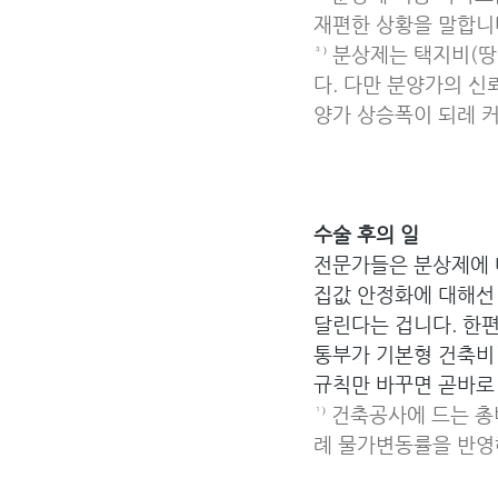
재편한 상황을 말합니
³⁾ 분상제는 택지비(
다. 다만 분양가의 신
양가 상승폭이 되레 
수술 후의 일
전문가들은 분상제에 대
집값 안정화에 대해선 
달린다는 겁니다. 한
통부가 기본형 건축비¹
규칙만 바꾸면 곧바로
¹⁾ 건축공사에 드는 
례 물가변동률을 반영해