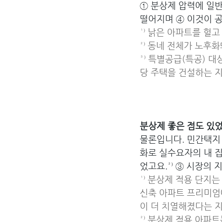
① 분상제 압력에 일반
떨어지며 ④ 이것이 
¹⁾ 낡은 아파트를 헐
²⁾ 동네 전체가 노후
³⁾ 특별공급(특공) 
당 주택을 건설하는 
분상제 좋은 점도 있었
물론입니다. 민간택지 
화로 실수요자의 내 집
었고요.²⁾ ③ 시장의
¹⁾ 분상제 적용 단지
신축 아파트 프리미엄에
이 더 치열해졌다는 
²⁾ 분상제 적용 아파