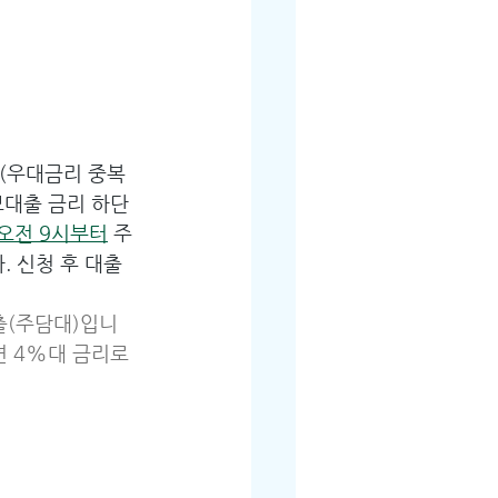
%(우대금리 중복 
보대출 금리 하단
 오전 9시부터
 주
 신청 후 대출 
출(주담대)입니
연 4%대 금리로 