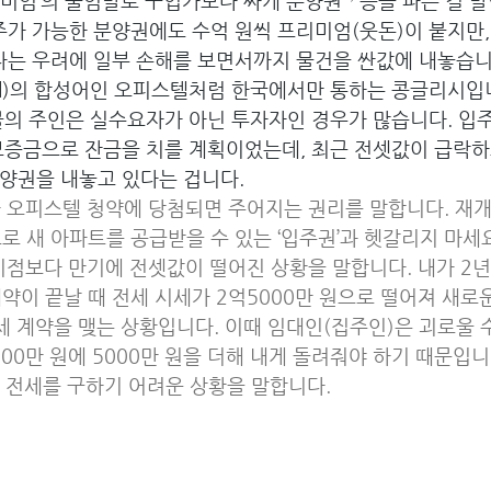
미엄’의 줄임말로 구입가보다 싸게 분양권¹⁾ 등을 파는 걸 말
입주가 가능한 분양권에도 수억 원씩 프리미엄(웃돈)이 붙지만,
있다는 우려에 일부 손해를 보면서까지 물건을 싼값에 내놓습니
hotel)의 합성어인 오피스텔처럼 한국에서만 통하는 콩글리시입
물의 주인은 실수요자가 아닌 투자자인 경우가 많습니다. 입주
보증금으로 잔금을 치를 계획이었는데, 최근 전셋값이 급락하고
양권을 내놓고 있다는 겁니다.
나 오피스텔 청약에 당첨되면 주어지는 권리를 말합니다. 재
로 새 아파트를 공급받을 수 있는 ‘입주권’과 헷갈리지 마세
시점보다 만기에 전셋값이 떨어진 상황을 말합니다. 내가 2년 
약이 끝날 때 전세 시세가 2억5000만 원으로 떨어져 새로
전세 계약을 맺는 상황입니다. 이때 임대인(집주인)은 괴로울 
000만 원에 5000만 원을 더해 내게 돌려줘야 하기 때문입니다
 전세를 구하기 어려운 상황을 말합니다.