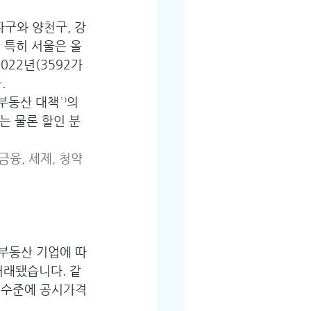
파구와 양천구, 강
 특히 서울은 올
022년(3592가
.
부동산 대책¹⁾의 
는 물론 할인 분
융, 세제, 청약 
 부동산 기업에 따
거래됐습니다. 같
% 수준에 공시가격