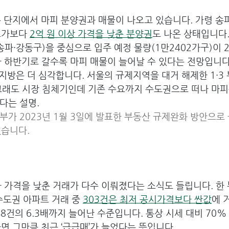
 단지에서 마피 분양권과 매물이 나오고 있습니다. 가령 송
고가보다 
2억 원 이상 가격을 낮춘 분양권
도 나온 상태입니다.
송파·강동구)을 중심으로 입주 예정 물량(1만2402가구)이 2
아 하반기로 갈수록 마피 매물이 늘어날 수 있다는 전망입니다
지방은 더 심각합니다. 서울의 규제지역을 대거 해제한 1·3 
그래도 시장 침체기인데 기존 수요까지 수도권으로 떠나 마피
다는 설명.
부가 2023년 1월 3일에 발표한 부동산 규제완화 방안으로 금
했습니다.
 가격을 낮춘 거래가 다수 이뤄졌다는 소식도 들립니다. 한
수도권 아파트 거래 중 
303건은 최저 공시가격보다 싼값
에 
 48건의 6.3배까지 늘어난 수준입니다. 통상 시세 대비 70
면 그만큼 최근 ‘급급매’가 늘었다는 뜻입니다.