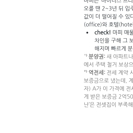
마피는 ‘마이너스 프리
오를 땐 2~3년 뒤 
값이 더 떨어질 수 
(office)와 호텔(
check!
 마피 매
차인을 구해 그 
해지며 빠르게 분
¹⁾ 분양권:
 새 아파트
에서 주택 철거 보상으
²⁾ 역전세: 
전세 계약 
보증금으로 냈는데, 계
자) A가 이 가격에 
게 받은 보증금 2억5
난’은 전셋집이 부족해