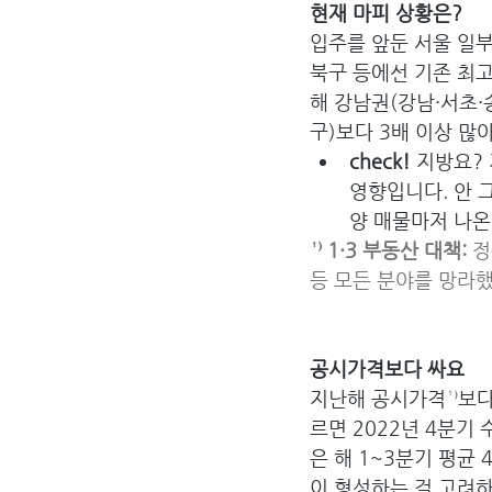
현재 마피 상황은?
입주를 앞둔 서울 일부
북구 등에선 기존 최
해 강남권(강남·서초·
구)보다 3배 이상 많
check! 
지방요? 
영향입니다. 안 
양 매물마저 나온
¹⁾ 1·3 부동산 대책: 
정
등 모든 분야를 망라
공시가격보다 싸요
지난해 공시가격¹⁾보다
르면 2022년 4분기 
은 해 1~3분기 평균
이 형성하는 걸 고려하