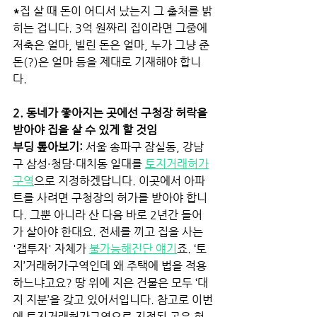
*
집 살 때 돈이 어디서 났는지 그 출처를 밝
히는 겁니다. 3억 원짜리 집이라면 그중에 
저축은 얼마, 빌린 돈은 얼마, 누가 그냥 준 
돈(?)은 얼마 등을 제대로 기재해야 합니
다.  
2. 동네가 좋아지는 곳에선 구청장 허락을 
받아야 집을 살 수 있게 할 것임 
부딩 톺아보기:
 서울 송파구 잠실동, 강남
구 삼성·청담·대치동 일대를
토지거래허가
구역
으로 지정하겠답니다. 이곳에서 아파
트를 사려면 구청장의 허가를 받아야 합니
다. 그뿐 아니라 산 다음 바로 2년간 들어
가 살아야 한대요. 전세를 끼고 집을 사는 
'갭투자' 자체가
불가능해진단 얘기
죠. ‘토
지’거래허가구역인데 왜 주택에 법을 적용
하느냐고요? 땅 위에 지은 건물은 모두 ‘대
지 지분’을 갖고 있어서입니다. 참고로 이번
에 토지거래허가구역으로 지정된 곳은 현