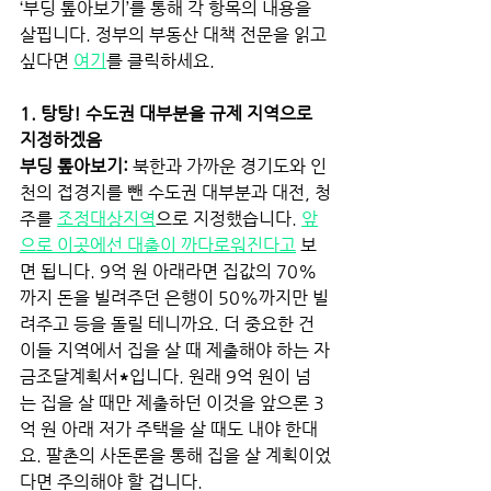
‘부딩 톺아보기’를 통해 각 항목의 내용을 
살핍니다. 정부의 부동산 대책 전문을 읽고 
싶다면
여기
를 클릭하세요. 
1. 탕탕! 수도권 대부분을 규제 지역으로 
지정하겠음 
부딩 톺아보기:
 북한과 가까운 경기도와 인
천의 접경지를 뺀 수도권 대부분과 대전, 청
주를
조정대상지역
으로 지정했습니다.
앞
으로 이곳에선 대출이 까다로워진다고
보
면 됩니다. 9억 원 아래라면 집값의 70%
까지 돈을 빌려주던 은행이 50%까지만 빌
려주고 등을 돌릴 테니까요. 더 중요한 건 
이들 지역에서 집을 살 때 제출해야 하는 자
금조달계획서
*
입니다. 원래 9억 원이 넘
는 집을 살 때만 제출하던 이것을 앞으론 3
억 원 아래 저가 주택을 살 때도 내야 한대
요. 팔촌의 사돈론을 통해 집을 살 계획이었
다면 주의해야 할 겁니다. 