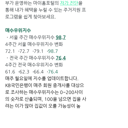
부가 운영하는 마이홈포털의 
자가 진단
을 
통해 내가 혜택을 누릴 수 있는 주거지원 프
로그램을 쉽게 찾아보세요.
매수우위지수
ㆍ
서울 주간 매수우위지수 
98.7
4주간 서울 매수우위지수 변화 
72.1→72.7→79.1→
98.7
ㆍ
전국 주간 매수우위지수 
76.4
4주간 전국 매수우위지수 변화 
61.6→62.3→66.4→
76.4
매주 월요일에 지수를 업데이트합니다.
KB국민은행이 매주 회원 중개사를 대상으
로 조사하는 매수우위지수는 0~200사이
의 숫자로 산출되며, 100을 넘으면 집을 사
려는 이가 많아 집값이 오를 가능성이 높
고, 그 미만은 팔려는 이가 많아 집값이 내
릴 가능성이 높은 걸 의미합니다. 