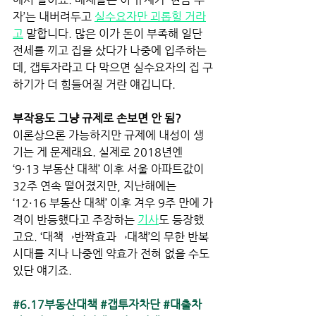
자’는 내버려두고
실수요자만 괴롭힐 거라
고
말합니다. 많은 이가 돈이 부족해 일단 
전세를 끼고 집을 샀다가 나중에 입주하는
데, 갭투자라고 다 막으면 실수요자의 집 구
하기가 더 힘들어질 거란 얘깁니다.  
부작용도 그냥 규제로 손보면 안 됨?  
이론상으론 가능하지만 규제에 내성이 생
기는 게 문제래요. 실제로 2018년엔 
‘9·13 부동산 대책’ 이후 서울 아파트값이 
32주 연속 떨어졌지만, 지난해에는 
‘12·16 부동산 대책’ 이후 겨우 9주 만에 가
격이 반등했다고 주장하는
기사
도 등장했
고요. ‘대책→반짝효과→대책’의 무한 반복 
시대를 지나 나중엔 약효가 전혀 없을 수도 
있단 얘기죠. 
#6
.17부동산대책 
#갭투자차단
#대출차