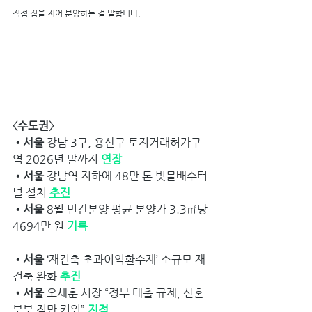
직접 집을 지어 분양하는 걸 말합니다.
〈수도권〉
•서울 
강남 3구, 용산구 토지거래허가구
역 2026년 말까지 
연장
•서울 
강남역 지하에 48만 톤 빗물배수터
널 설치 
추진
•서울
 8월 민간분양 평균 분양가 3.3㎡당 
4694만 원 
기록
•서울 
‘재건축 초과이익환수제’ 소규모 재
건축 완화 
추진
•서울
 오세훈 시장 “정부 대출 규제, 신혼
부부 짐만 키워” 
지적