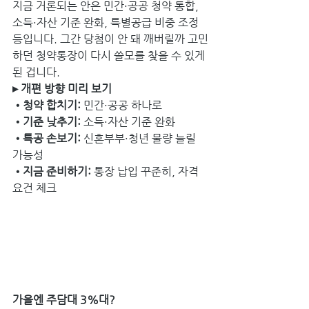
지금 거론되는 안은 민간·공공 청약 통합, 
소득·자산 기준 완화, 특별공급 비중 조정 
등입니다. 그간 당첨이 안 돼 깨버릴까 고민
하던 청약통장이 다시 쓸모를 찾을 수 있게 
된 겁니다.
▸ 개편 방향 미리 보기
•청약 합치기: 
민간·공공 하나로
•기준 낮추기: 
소득·자산 기준 완화
•특공 손보기:
 신혼부부·청년 물량 늘릴 
가능성
•지금 준비하기:
 통장 납입 꾸준히, 자격
요건 체크
가을엔 주담대 3%대?