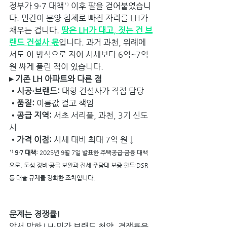
정부가 9·7 대책¹⁾ 이후 팔을 걷어붙였습니
다. 민간이 분양 침체로 빠진 자리를 LH가 
채우는 겁니다. 
땅은 LH가 대고, 짓는 건 브
랜드 건설사 몫
입니다. 과거 과천, 위례에
서도 이 방식으로 지어 시세보다 6억~7억 
원 싸게 풀린 적이 있습니다.
▸ 기존 LH 아파트와 다른 점
•시공·브랜드: 
대형 건설사가 직접 담당
•품질: 
이름값 걸고 책임
•공급 지역: 
서초 서리풀, 과천, 3기 신도
시 
•가격 이점: 
시세 대비 최대 7억 원 ↓
¹⁾ 9·7 대책: 
2025년 9월 7일 발표한 주택공급·금융 대책
으로, 도심 정비·공급 보완과 전세·주담대 보증·한도·DSR 
등 대출 규제를 강화한 조치입니다.
문제는 경쟁률! 
앞서 말한 LH·민간 브랜드 청약, 경쟁률은 