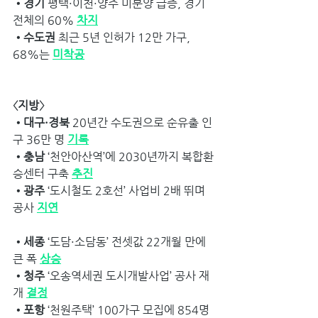
•경기 
평택·이천·양주 미분양 급증, 경기 
전체의 60% 
차지
•수도권
 최근 5년 인허가 12만 가구, 
68%는 
미착공
〈지방〉
•대구·경북 
20년간 수도권으로 순유출 인
구 36만 명 
기록
•충남
 ‘천안아산역’에 2030년까지 복합환
승센터 구축 
추진
•광주
 ‘도시철도 2호선’ 사업비 2배 뛰며 
공사 
지연
•세종
 ‘도담·소담동’ 전셋값 22개월 만에 
큰 폭 
상승
•청주
 ‘오송역세권 도시개발사업’ 공사 재
개 
결정
•포항
 ‘천원주택’ 100가구 모집에 854명 