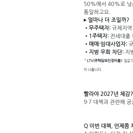
50%에서 40%로 낮
통일하고요. 
▸ 얼마나 더 조일까?
•무주택자: 
규제지역 
•1주택자: 
전세대출 
•매매·임대사업자: 
규
•지방 우회 차단: 
지
¹⁾ LTV(주택담보인정비율):
 집값 
이 나옵니다. 
빨라야 2027년 체감?
9·7 대책과 관련해 
Q 이번 대책, 언제쯤 