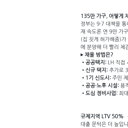
135만 가구, 어떻게 
정부는 9·7 대책을 
재 속도론 연 9만 가
(집 짓게 허가해줌)가
에 분양해 더 빨리 체
▸ 채울 방법은?
•공공택지: 
LH 직접
•신규 택지: 
추가로 
•1기 신도시: 
주민 제
•공공·노후 시설: 
용적
•도심 정비사업:
 최대
규제지역 LTV 50% →
대출 문턱은 더 높입니다