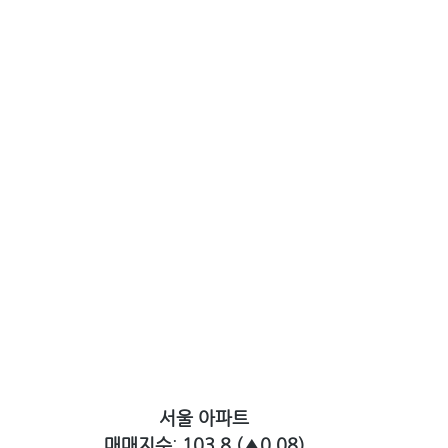
서울 아파트
매매지수
: 
103.8 (▲0.08)