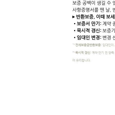
보증 공백이 생길 수 
사항증명서를 뗀 날, 
▸ 반환보증, 이때 보
•보증서 만기:
 계약
•묵시적 갱신: 
보증기
•임대인 변경: 
변경 
¹⁾ 전세보증금반환보증: 
임대인이 
²⁾ 묵시적 갱신: 
계약 만기 전 양쪽
어 유리합니다.