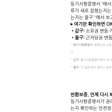
등기사항증명서¹⁾에서
류가 새로 잡혔는지는 
는지는 을구³⁾에서 보
▸ 여기만 확인하면 O
•갑구: 
소유권 변동·
•을구: 
근저당권 변동
¹⁾ 등기사항증명서: 
부동산의 소유자
다.
²⁾ 갑구: 
등기사항증명서에서 ‘누가 
³⁾ 을구: 
‘이 집에 돈이 얼마나 걸
반환보증, 언제 다시 
등기사항증명서가 권리
는지 확인하는 안전장