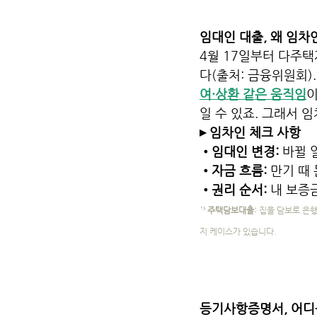
임대인 대출, 왜 임차
4월 17일부터 다주택
다(출처: 금융위원회)
여·상환 같은 움직임
이
일 수 있죠. 그래서 
▸ 임차인 체크 사항
•임대인 변경: 
바뀔 
•자금 흐름: 
만기 때
•권리 순서:
 내 보증
¹⁾ 주택담보대출:
 집을 담보로 은행
지 케이스가 있습니다.
등기사항증명서, 어디