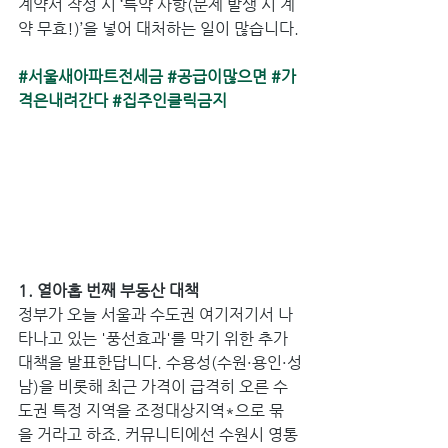
계약서 작성 시 ‘특약 사항(문제 발생 시 계
약 무효!)’을 넣어 대처하는 일이 많습니다.
#서울새아파트전세금
#공급이많으면
#가
격은내려간다
#집주인클릭금지
1. 열아홉 번째 부동산 대책
정부가 오늘 서울과 수도권 여기저기서 나
타나고 있는 '풍선효과'를 막기 위한 추가 
대책을 발표한답니다. 수용성(수원·용인·성
남)을 비롯해 최근 가격이 급격히 오른 수
도권 특정 지역을 조정대상지역*으로 묶
을 거라고 하죠. 커뮤니티에선 수원시 영통