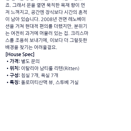
죠. 그래서 문을 열면 묵직한 목재 향이 먼
저 느껴지고, 공간엔 장식보다 시간의 흔적
이 남아 있습니다. 2008년 전면 레노베이
션을 거쳐 현대적 편의를 더했지만, 분위기
는 여전히 과거에 머물러 있는 집. 크리스마
스를 조용히 보내기에, 이보다 더 그럴듯한 
배경을 찾기는 어려울걸요.
[House Spec] 
•가격: 
별도 문의 
•위치: 
이탈리아 남티롤 리텐(Ritten) 
•구성: 
침실 7개, 욕실 7개 
•특징: 
돌로미티산맥 뷰, 스투베 거실