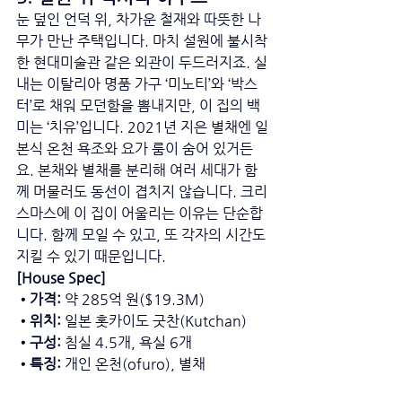
눈 덮인 언덕 위, 차가운 철재와 따뜻한 나
무가 만난 주택입니다. 마치 설원에 불시착
한 현대미술관 같은 외관이 두드러지죠. 실
내는 이탈리아 명품 가구 ‘미노티’와 ‘박스
터’로 채워 모던함을 뽐내지만, 이 집의 백
미는 ‘치유’입니다. 2021년 지은 별채엔 일
본식 온천 욕조와 요가 룸이 숨어 있거든
요. 본채와 별채를 분리해 여러 세대가 함
께 머물러도 동선이 겹치지 않습니다. 크리
스마스에 이 집이 어울리는 이유는 단순합
니다. 함께 모일 수 있고, 또 각자의 시간도 
지킬 수 있기 때문입니다.
[House Spec] 
•가격: 
약 285억 원($19.3M) 
•위치:
 일본 홋카이도 굿찬(Kutchan) 
•구성: 
침실 4.5개, 욕실 6개 
•특징: 
개인 온천(ofuro), 별채 