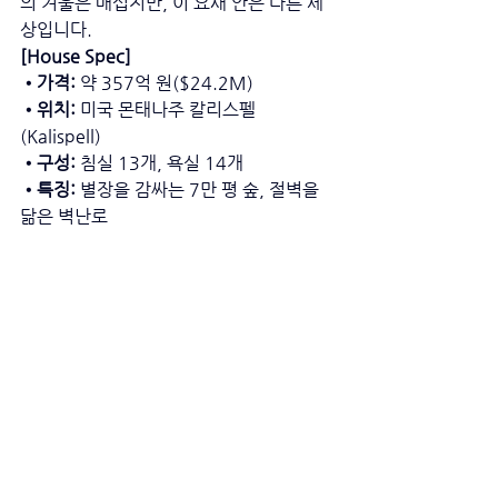
의 겨울은 매섭지만, 이 요새 안은 다른 세
상입니다.
[House Spec]
•가격: 
약 357억 원($24.2M)
•위치: 
미국 몬태나주 칼리스펠
(Kalispell)
•구성: 
침실 13개, 욕실 14개
•특징: 
별장을 감싸는 7만 평 숲, 절벽을 
닮은 벽난로