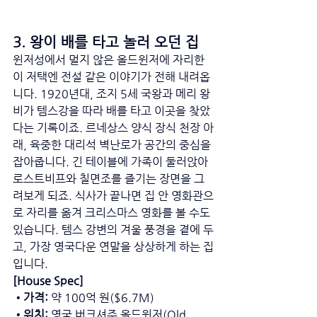
3. 왕이 배를 타고 놀러 오던 집
윈저성에서 멀지 않은 올드윈저에 자리한 
이 저택엔 전설 같은 이야기가 전해 내려옵
니다. 1920년대, 조지 5세 국왕과 메리 왕
비가 템스강을 따라 배를 타고 이곳을 찾았
다는 기록이죠. 르네상스 양식 장식 천장 아
래, 육중한 대리석 벽난로가 공간의 중심을 
잡아줍니다. 긴 테이블에 가족이 둘러앉아 
로스트비프와 칠면조를 즐기는 장면을 그
려보게 되죠. 식사가 끝나면 집 안 영화관으
로 자리를 옮겨 크리스마스 영화를 볼 수도 
있습니다. 템스 강변의 겨울 풍경을 곁에 두
고, 가장 영국다운 연말을 상상하게 하는 집
입니다.
[House Spec] 
•가격:
 약 100억 원($6.7M) 
•위치:
 영국 버크셔주 올드윈저(Old 