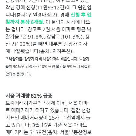
금융위기(12만4352건) 이후 최고치였던 
작년 경매 신청(11만9312건)이 그 원인입
니다(출처: 법원경매정보). 경매 
신청 후 입
찰까지 통상 6개월.
 이 물량이 시장에 나오
는 겁니다. 참고로 2월 서울 아파트 평균 낙
찰가율¹⁾은 91.8%. 강남구(101.3%), 용
산구(100%)를 빼면 대부분 감정가 이하
에 낙찰됐습니다(출처: 지지옥션).
¹⁾ 낙찰가율:
 감정가 대비 낙찰가격의 비율입니다. 낙찰가
율이 90%면 감정가가 10억 원인 물건을 9억 원에 낙찰받
았다는 뜻입니다. 
서울 거래량 82% 급증
토지거래허가구역¹⁾ 해제 이후, 서울 아파
트 매매거래가 터지고 있습니다. 집값 선행
지표인 매매거래량이 25개 구 전역에서 늘
고 있습니다. 3월 15일 기준 서울 아파트 
매매거래는 5138건(출처: 서울부동산정보