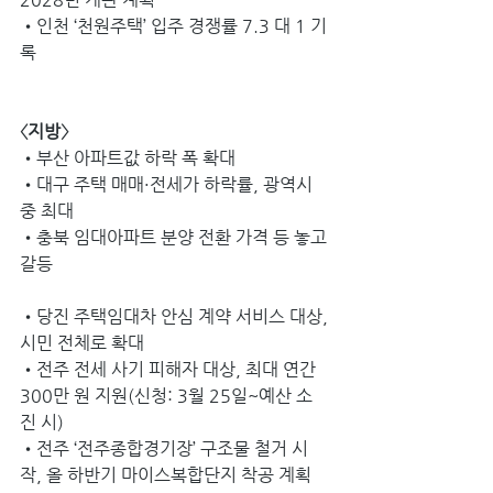
•인천 ‘천원주택’ 입주 경쟁률 7.3 대 1 기
록
〈지방〉
•부산 아파트값 하락 폭 확대 
•대구 주택 매매·전세가 하락률, 광역시 
중 최대 
•충북 임대아파트 분양 전환 가격 등 놓고 
갈등
•당진 주택임대차 안심 계약 서비스 대상, 
시민 전체로 확대 
•전주 전세 사기 피해자 대상, 최대 연간 
300만 원 지원(신청: 3월 25일~예산 소
진 시) 
•전주 ‘전주종합경기장’ 구조물 철거 시
작, 올 하반기 마이스복합단지 착공 계획 