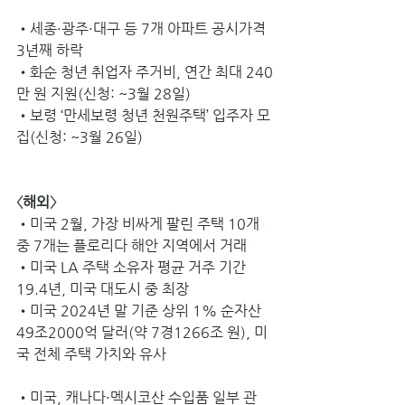
•세종·광주·대구 등 7개 아파트 공시가격 
3년째 하락
•화순 청년 취업자 주거비, 연간 최대 240
만 원 지원(신청: ~3월 28일) 
•보령 ‘만세보령 청년 천원주택’ 입주자 모
집(신청: ~3월 26일) 
〈해외〉
•미국 2월, 가장 비싸게 팔린 주택 10개 
중 7개는 플로리다 해안 지역에서 거래 
•미국 LA 주택 소유자 평균 거주 기간 
19.4년, 미국 대도시 중 최장 
•미국 2024년 말 기준 상위 1% 순자산 
49조2000억 달러(약 7경1266조 원), 미
국 전체 주택 가치와 유사 
•미국, 캐나다·멕시코산 수입품 일부 관