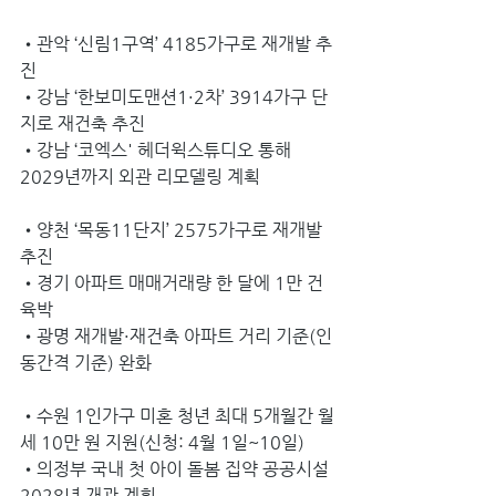
•관악 ‘신림1구역’ 4185가구로 재개발 추
진 
•강남 ‘한보미도맨션1·2차’ 3914가구 단
지로 재건축 추진 
•강남 ‘코엑스' 헤더윅스튜디오 통해 
2029년까지 외관 리모델링 계획 
•양천 ‘목동11단지’ 2575가구로 재개발 
추진 
•경기 아파트 매매거래량 한 달에 1만 건 
육박 
•광명 재개발·재건축 아파트 거리 기준(인
동간격 기준) 완화 
•수원 1인가구 미혼 청년 최대 5개월간 월
세 10만 원 지원(신청: 4월 1일~10일) 
•의정부 국내 첫 아이 돌봄 집약 공공시설 
2028년 개관 계획 