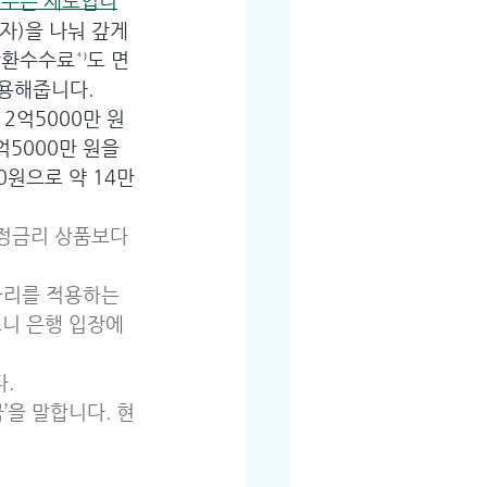
꿔주는 제도입니
)을 나눠 갚게 
상환수수료⁴⁾도 면
적용해줍니다.
2억5000만 원
5000만 원을 
0원으로 약 14만
고정금리 상품보다 
동금리를 적용하는 
보니 은행 입장에
다.
’을 말합니다. 현