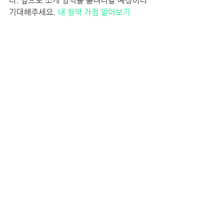
다. 앞으로 소개 영역을 늘려나갈 예정이니 
기대해주세요. 
내 청약 가점 알아보기
1기 신도시
경기도 성남시 분당과 고양시 일산, 부천시 
중동, 안양시 평촌, 군포시 산본 등 5개 도
시를 말합니다. 노태우 대통령 시절, 폭등
하는 서울 집값을 내리고 주택난을 해결한
다며 이 5개 도시에 117만 명이 살 수 있
는 30만 호의 아파트(1992년 입주)를 지