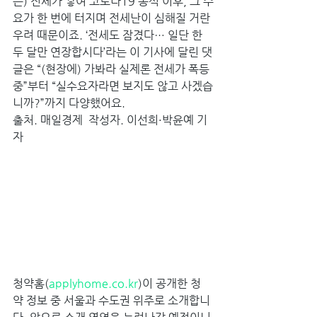
는) 전세가 쌓여 코로나19 종식 이후, 그 수
요가 한 번에 터지며 전세난이 심해질 거란 
우려 때문이죠. ‘전세도 잠겼다… 일단 한
두 달만 연장합시다’라는 이 기사에 달린 댓
글은 “(현장에) 가봐라 실제론 전세가 폭등 
중”부터 “실수요자라면 보지도 않고 사겠습
니까?”까지 다양했어요.
출처. 매일경제  작성자. 이선희·박윤예 기
자
청약홈(
applyhome.co.kr
)이 공개한 청
약 정보 중 서울과 수도권 위주로 소개합니