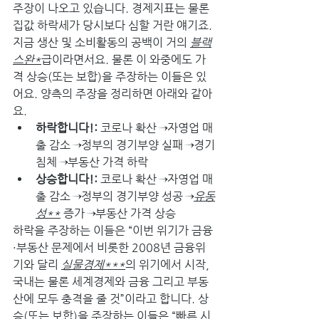
주장이 나오고 있습니다. 경제지표는 물론 
집값 하락세가 당시보다 심할 거란 얘기죠. 
지금 생산 및 소비활동의 공백이 거의 
블랙
스완*
급이라면서요. 물론 이 와중에도 가
격 상승(또는 보합)을 주장하는 이들은 있
어요. 양측의 주장을 정리하면 아래와 같아
요.
하락합니다!:
 코로나 확산
→
자영업 매
출 감소
→
정부의 경기부양 실패
→
경기
침체
→
부동산 가격 하락
상승합니다!:
 코로나 확산
→
자영업 매
출 감소
→
정부의 경기부양 성공
→
유동
성**
 증가
→
부동산 가격 상승
하락을 주장하는 이들은 “이번 위기가 금융
·부동산 문제에서 비롯한 2008년 금융위
기와 달리 
실물경제***
의 위기에서 시작, 
국내는 물론 세계경제와 금융 그리고 부동
산에 모두 충격을 줄 것”이라고 합니다. 상
승(또는 보합)을 주장하는 이들은 “빠른 시