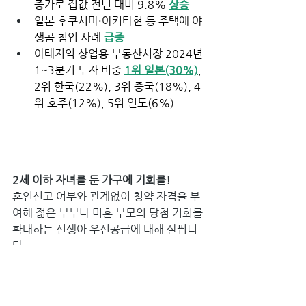
증가로 집값 전년 대비 9.8% 
상승
일본 후쿠시마·아키타현 등 주택에 야
생곰 침입 사례 
급증
아태지역 상업용 부동산시장 2024년 
1~3분기 투자 비중 
1위 일본(30%)
, 
2위 한국(22%), 3위 중국(18%), 4
위 호주(12%), 5위 인도(6%)
2세 이하 자녀를 둔 가구에 기회를! 
혼인신고 여부와 관계없이 청약 자격을 부
여해 젊은 부부나 미혼 부모의 당첨 기회를 
확대하는 신생아 우선공급에 대해 살핍니
다.  
Q 신생아 우선공급이란?