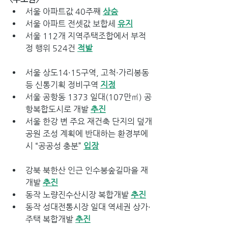
서울 아파트값 40주째 
상승
서울 아파트 전셋값 보합세 
유지
서울 112개 지역주택조합에서 부적
정 행위 524건 
적발
서울 상도14·15구역, 고척·가리봉동 
등 신통기획 정비구역 
지정
서울 공항동 1373 일대(107만㎡) 공
항복합도시로 개발 
추진
서울 한강 변 주요 재건축 단지의 덮개
공원 조성 계획에 반대하는 환경부에 
시 “공공성 충분” 
입장
강북 북한산 인근 인수봉숲길마을 재
개발 
추진
동작 노량진수산시장 복합개발 
추진
동작 성대전통시장 일대 역세권 상가·
주택 복합개발 
추진