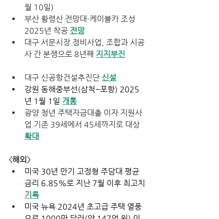
월 10일)
부산 황령산 전망대·케이블카 조성 
2025년 착공 
전망
대구 서문시장 정비사업, 조합과 시공
사 간 분쟁으로 8년째 
지지부진
대구 신공항건설추진단 
신설
강원 동해중부선(삼척~포항) 2025
년 1월 1일 
개통
광양 청년 주택자금대출 이자 지원사
업 기존 39세에서 45세까지로 대상 
확대
〈해외〉
미국 30년 만기 고정형 주담대 평균 
금리 6.85%로 지난 7월 이후 최고치 
기록
미국 뉴욕 2024년 초고급 주택 열풍
으로 1000만 달러(약 147억 원) 이