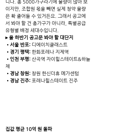
니다. 총 5000가구라기에 물량이 많아 보
이지만, 조합원 몫을 빼면 실제 청약 물량
은 확 줄어들 수 있거든요. 그래서 공고에
서 봐야 할 건 총가구가 아니라, 특별공급 
유형별 배정 세대수입니다.
▸ 올 하반기 공고문 봐야 할 대단지
•서울 반포: 
디에이치클래스트
•경기 평택: 
한화포레나 지제역
•인천 부평: 
산곡역 자이힐스테이트&하늘
채
•경남 창원: 
창원 한신더휴 메가센텀
•경남 진주: 
포레나힐스테이트 진주
집값 평균 10억 원 돌파