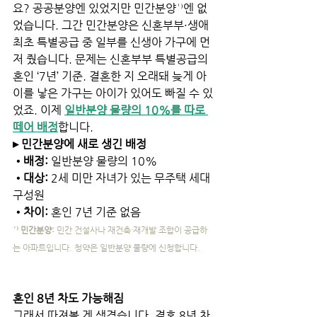
요? 공공분양엔 있었지만 민간분양¹⁾엔 없
었습니다. 그간 민간분양은 신혼부부·생애
최초 특별공급 중 일부를 신생아 가구에 먼
저 줬습니다. 문제는 신혼부부 특별공급의 
혼인 ‘7년’ 기준. 결혼한 지 오래돼 늦게 아
이를 낳은 가구는 아이가 있어도 빠질 수 있
었죠. 이제 
일반분양 물량의 10%를 따로 
떼어 배정
합니다.
▸ 민간분양에 새로 생긴 배정
•배정: 
일반분양 물량의 10%
•대상: 
2세 미만 자녀가 있는 무주택 세대
구성원
•차이:
 혼인 7년 기준 없음
¹⁾ 민간분양: 
민간 건설사나 재건축·재개발 조합이 공급하
는 아파트입니다. 청약은 일반분양 물량에 신청합니다.
혼인 8년 차도 가능해짐
그래서 따져볼 게 생겼습니다. 결혼 8년 차