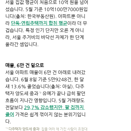
서울 집값 평균이 처음으로 10억 원을 넘어
섰습니다. 5월 기준 10억100만7000원입
니다(출처: 한국부동산원). 아파트뿐 아니
라 
단독·연립주택까지 합친 평균
이라 더 무
겁습니다. 특정 인기 단지만 오른 게 아니
라, 서울 주거비의 바닥선 자체가 한 단계 
올라간 셈입니다.
매물, 6만 건 밑으로
서울 아파트 매물이 6만 건 아래로 내려갔
습니다. 6월 8일 기준 5만9248건, 한 달 
새 13.6% 줄었습니다(출처: 아실). 다주
택자 양도세 중과¹⁾ 유예가 끝나 급히 팔던 
흐름이 지나간 영향입니다. 5월 거래량도 
전달보다 
29.7% 감소했지만, 팔 집까지 
줄어
 가격은 쉽게 꺾이지 않는 분위기입니
다.
¹⁾ 다주택자 양도세 중과: 
집을 여러 채 가진 사람이 조정대