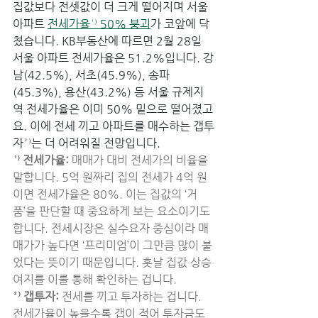
집값보다 전셋값이 더 크게 떨어지며 서울 
아파트 
전세가율¹⁾ 50% 붕괴
가 코앞에 닥
쳤습니다. KB부동산에 따르면 2월 28일 
서울 아파트 전세가율은 51.2%입니다. 강
남(42.5%), 서초(45.9%), 송파
(45.3%), 용산(43.2%) 등 서울 규제지
역 전세가율은 이미 50% 밑으로 떨어졌고
요. 이에 전세 끼고 아파트를 매수하는 갭투
자²⁾는 더 어려워질 전망입니다.
¹⁾ 전세가율:
 매매가 대비 전세가의 비율을 
말합니다. 5억 원짜리 집의 전세가 4억 원
이면 전세가율은 80%. 이는 집값의 ‘거
품’을 판단할 때 중요하게 보는 요소이기도 
합니다. 전세시장은 실수요자 중심이라 매
매가가 높다면 ‘프리미엄’이 그만큼 많이 붙
었다는 뜻이기 때문입니다. 훗날 집값 상승 
여지를 이를 통해 확인하는 겁니다.
²⁾ 갭투자: 
전세를 끼고 투자하는 겁니다. 
전세가율이 높을수록 갭이 적어 투자금도 