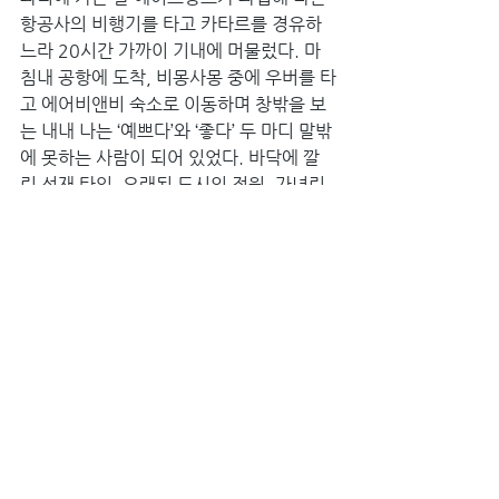
항공사의 비행기를 타고 카타르를 경유하
느라 20시간 가까이 기내에 머물렀다. 마
침내 공항에 도착, 비몽사몽 중에 우버를 타
고 에어비앤비 숙소로 이동하며 창밖을 보
는 내내 나는 ‘예쁘다’와 ‘좋다’ 두 마디 말밖
에 못하는 사람이 되어 있었다. 바닥에 깔
린 석재 타일, 오래된 도시의 정원, 가녀린 
가지와 잎을 매단 가로수, 그리고 겹겹이 펼
쳐진 나지막한 상앗빛 건물…. 무엇보다 그
렇게 근사하게 나이 먹은 도시는 처음 봤
다. 도시의 내부로 들어갈수록, 공간의 내
부로 들어설수록 더 좋았다. 집 안의 대들보
와 옷걸이, 손잡이 같은 작은 요소는 하나같
이 따뜻한 물성과 세심한 미감이 눈길을 끌
었다.
그곳의 무언가를 어떻게든 집으로 데려오
고 싶었다. 숙소의 금속 문손잡이를 갖고 싶