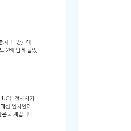
처: 다방). 대
도 2배 넘게 늘었
 HUG). 전세사기
 대신 임차인에
남은 과제입니다.