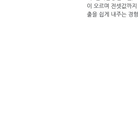
이 오르며 전셋값까지
출을 쉽게 내주는 경