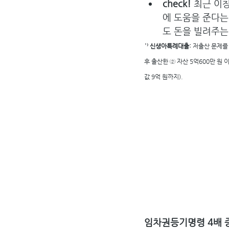
check! 
최근 이
에 도움을 준다는
도 돈을 빌려주는
¹⁾ 신생아특례대출: 
저출산 문제를 
후 출산한 ② 자산 5억600만 원 
값 9억 원까지).
임차권등기명령 4배 