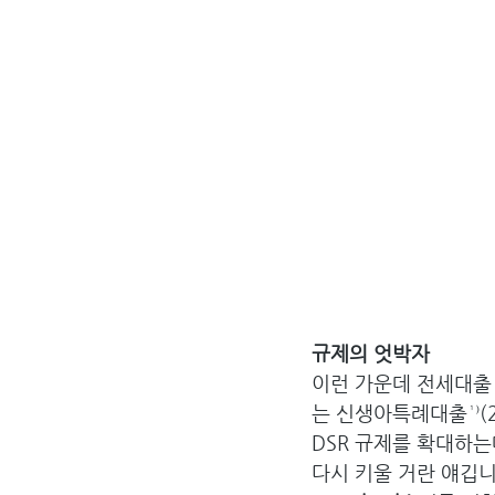
규제의 엇박자
이런 가운데 전세대출 
는 신생아특례대출¹⁾(
DSR 규제를 확대하는
다시 키울 거란 얘깁니