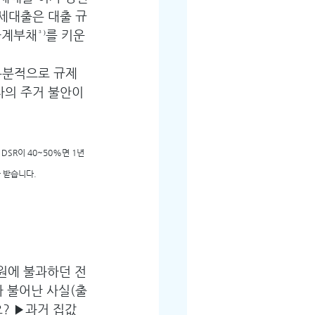
전세대출은 대출 규
계부채³⁾를 키운
부분적으로 규제
자의 주거 불안이 
 DSR이 40~50%면 1년
를 받습니다.
 원에 불과하던 전
나 불어난 사실(출
? ▶과거 집값